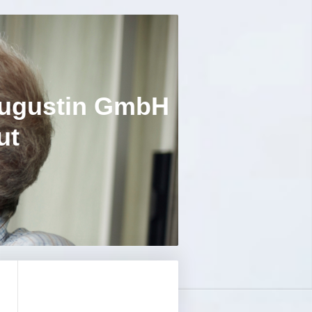
gustin GmbH
t