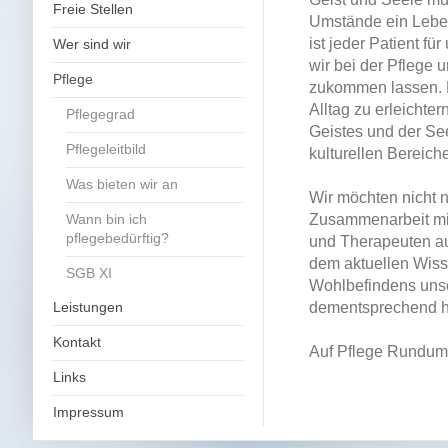
Freie Stellen
Umstände ein Lebe
ist jeder Patient fü
Wer sind wir
wir bei der Pflege
Pflege
zukommen lassen. H
Alltag zu erleichte
Pflegegrad
Geistes und der Se
Pflegeleitbild
kulturellen Bereich
Was bieten wir an
Wir möchten nicht n
Wann bin ich
Zusammenarbeit mit
pflegebedürftig?
und Therapeuten au
dem aktuellen Wiss
SGB XI
Wohlbefindens unse
Leistungen
dementsprechend h
Kontakt
Auf Pflege Rundum
Links
Impressum